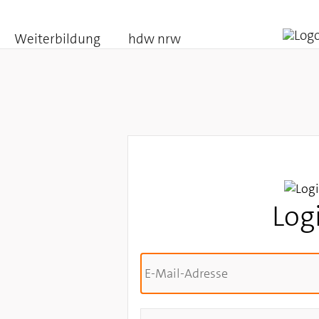
Weiterbildung
hdw nrw
Log