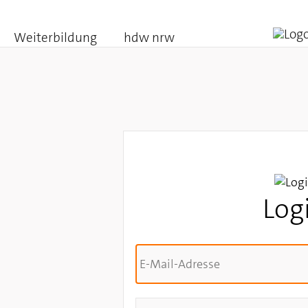
Weiterbildung
hdw nrw
Log