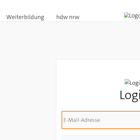
Weiterbildung
hdw nrw
Log