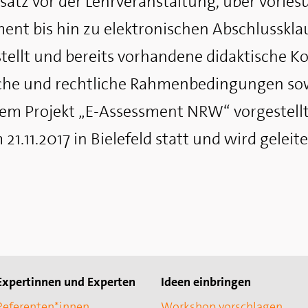
satz vor der Lehrveranstaltung, über vorle
ment bis hin zu elektronischen Abschlusskl
tellt und bereits vorhandene didaktische Ko
he und rechtliche Rahmenbedingungen sow
dem Projekt „E-Assessment NRW“ vorgestellt
1.11.2017 in Bielefeld statt und wird geleit
Expertinnen und Experten
Ideen einbringen
Referenten*innen
Workshop vorschlagen